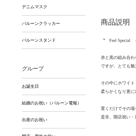
デニムマスク
商品説明
バルーンクラッカー
バルーンスタンド
〝 Feel Spec
赤と黒の組み合わせ
ですが、とても魅
グループ
その中にホワイト
お誕生日
柔らかくなり更に
結婚のお祝い（バルーン電報）
置くだけでその場
是非、開店祝い・
出産のお祝い