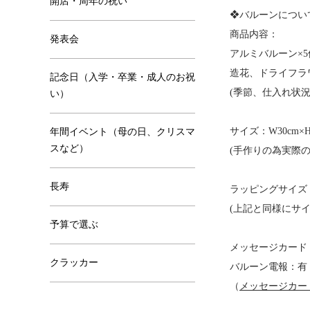
開店・周年の祝い
❖バルーンについ
商品内容：
発表会
アルミバルーン×5
造花、ドライフラ
記念日（入学・卒業・成人のお祝
(季節、仕入れ状
い）
サイズ：W30cm×H
年間イベント（母の日、クリスマ
スなど）
(手作りの為実際
長寿
ラッピングサイズ：W4
(上記と同様にサ
予算で選ぶ
メッセージカード
クラッカー
バルーン電報：有
（
メッセージカー