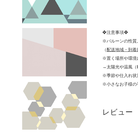
❖注意事項❖
※バルーンの性質
（
配送地域・到着
※置く場所や環境
→太陽光や温風（
※季節や仕入れ状
※小さなお子様の
レビュー