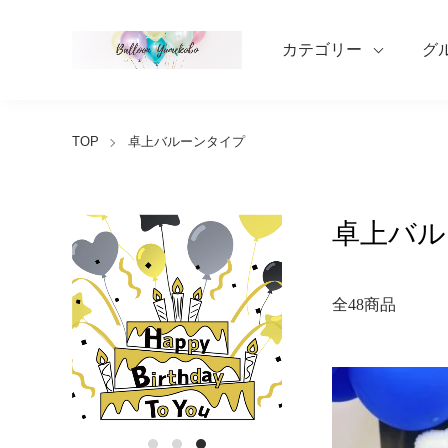
カテゴリー
グ
TOP
卓上バルーンタイプ
卓上バル
全48商品