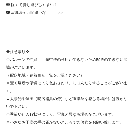
❸.軽くて持ち運びしやすい！
❹.写真映えも間違いなし！ etc、
❖注意事項❖
※バルーンの性質上、航空便の利用ができないため配送のできない地
域がございます。
（
配送地域・到着目安一覧
をご覧ください)
※置く場所や環境により色あせたり、しぼんだりすることがございま
す。
→太陽光や温風（暖房器具の傍）など直接熱を感じる場所には置かな
いで下さい。
※季節や仕入れ状況により、写真と異なる場合がございます。
※小さなお子様の手の届かないところでの保管をお願い致します。