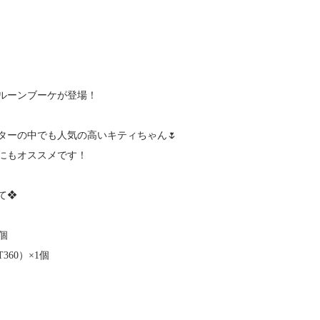
ルーンブーケが登場！
ターの中でも人気の高いキティちゃん🌷
にもオススメです！
て❖
個
60）×1個