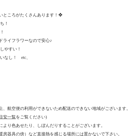
いところがたくさんあります！❖
持ち！
ず！
ライフラワーなので安心♪
びしやすい！
いなし！ etc、
上、航空便の利用ができないため配送のできない地域がございます。
目安一覧
をご覧ください)
により色あせたり、しぼんだりすることがございます。
暖房器具の傍）など直接熱を感じる場所には置かないで下さい。