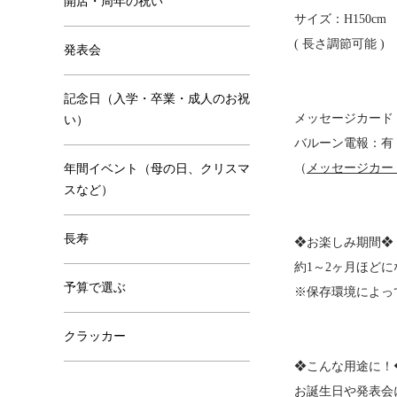
開店・周年の祝い
サイズ：H150cm
( 長さ調節可能 )
発表会
記念日（入学・卒業・成人のお祝
メッセージカード
い）
バルーン電報：有
（
メッセージカー
年間イベント（母の日、クリスマ
スなど）
長寿
❖お楽しみ期間❖
約1～2ヶ月ほど
予算で選ぶ
※保存環境によっ
クラッカー
❖こんな用途に！
お誕生日や発表会