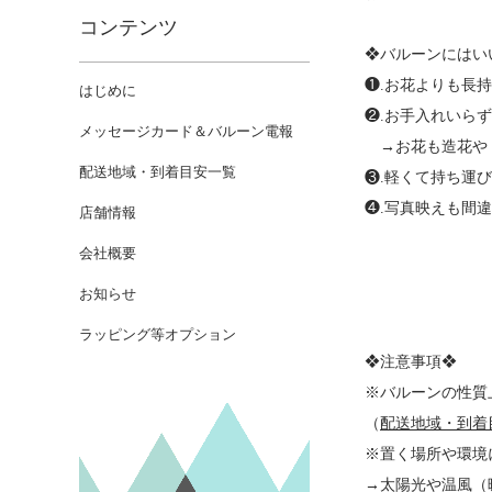
コンテンツ
❖バルーンにはい
❶.お花よりも長
はじめに
❷.お手入れいら
メッセージカード＆バルーン電報
→お花も造花やド
配送地域・到着目安一覧
❸.軽くて持ち運
❹.写真映えも間違
店舗情報
会社概要
お知らせ
ラッピング等オプション
❖注意事項❖
※バルーンの性質
（
配送地域・到着
※置く場所や環境
→太陽光や温風（